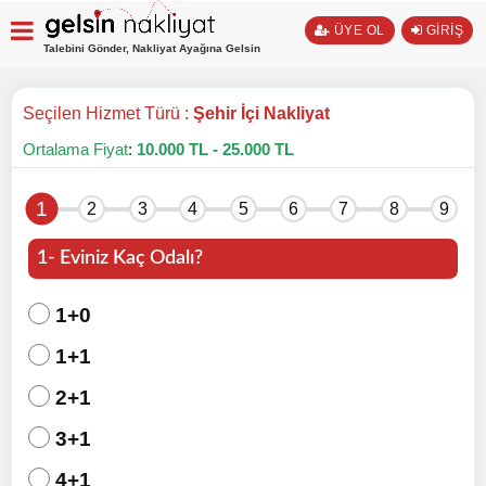
ÜYE OL
GİRİŞ
Talebini Gönder, Nakliyat Ayağına Gelsin
Seçilen Hizmet Türü :
Şehir İçi Nakliyat
Ortalama Fiyat
:
10.000 TL - 25.000 TL
1
2
3
4
5
6
7
8
9
1- Eviniz Kaç Odalı?
1+0
1+1
2+1
3+1
4+1