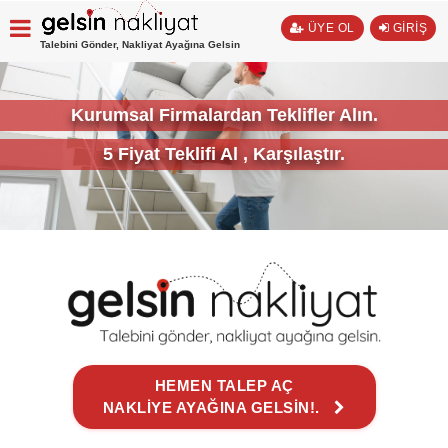
ÜYE OL
GİRİŞ
Talebini Gönder, Nakliyat Ayağına Gelsin
Kurumsal Firmalardan Teklifler Alın.
5 Fiyat Teklifi Al , Karşılaştır.
HEMEN TALEP AÇ
NAKLİYE AYAĞINA GELSİN!.