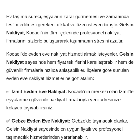
Kocaeli Evden Eve Nakliyat: Güvenli ve Hızlı
Taşınma Çözümleri
Ev taşıma süreci, eşyaların zarar görmemesi ve zamanında
teslim edilmesi gereken, dikkat ve özen isteyen bir iştir.
Gelsin
Nakliyat
, Kocaeli’nin tüm ilçelerinde profesyonel nakliyat
firmalarını sizlerle buluşturarak taşınmanın stresini azaltır.
Kocaeli’de evden eve nakliyat hizmeti almak isteyenler,
Gelsin
Nakliyat
sayesinde hem fiyat tekliflerini karşılaştırabilir hem de
güvenilir firmalarla hızlıca anlaşabilirler. İlçelere göre sunulan
evden eve nakliyat hizmetlerine göz atalım:
✅
İzmit Evden Eve Nakliyat:
Kocaeli’nin merkezi olan İzmit’te
eşyalarınızı güvenilir nakliyat firmalarıyla yeni adresinize
kolayca taşıyabilirsiniz.
✅
Gebze Evden Eve Nakliyat:
Gebze’de taşınacak olanlar,
Gelsin Nakliyat sayesinde en uygun fiyatlı ve profesyonel
taşımacılık hizmetlerinden yararlanabilir.