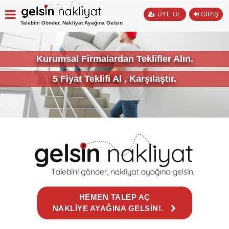
ÜYE OL
GİRİŞ
Talebini Gönder, Nakliyat Ayağına Gelsin
Kurumsal Firmalardan Teklifler Alın.
5 Fiyat Teklifi Al , Karşılaştır.
HEMEN TALEP AÇ
NAKLİYE AYAĞINA GELSİN!.